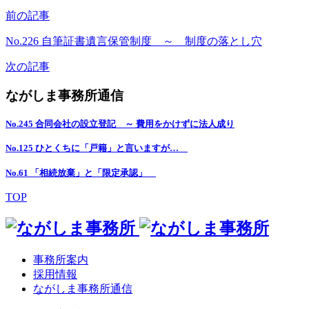
前の記事
No.226 自筆証書遺言保管制度 ～ 制度の落とし穴
次の記事
ながしま事務所通信
No.245 合同会社の設立登記 ～ 費用をかけずに法人成り
No.125 ひとくちに「戸籍」と言いますが…
No.61 「相続放棄」と「限定承認」
TOP
事務所案内
採用情報
ながしま事務所通信