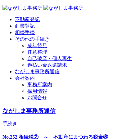
不動産登記
商業登記
相続手続
その他の手続き
成年後見
任意整理
自己破産・個人再生
過払い金返還請求
ながしま事務所通信
会社案内
事務所案内
採用情報
お問合せ
ながしま事務所通信
手続き
No.252 相続税② ～ 不動産にまつわる税金⑧