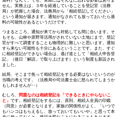
過料）なんて。でも、実際にはそんなに恐れる必要はありま
せん。実務上は、３年を経過していることを登記官（法務
局）が把握した場合、法務局から「相続登記してください」
という通知が届きます。通知がなされても放っておいたら過
料の可能性があるというだけです。
つまるところ、通知が来てから対処しても間に合います。そ
もそも、山林や原野等活用がされていない土地にまで、登記
官がすべて調査することも物理的に難しいと思います。通知
すら来ない可能性も十分にあるということです。また、すぐ
に相続登記ができない場合は、逃げ道として「相続人申告登
記」（後日「解説」で取り上げます）という制度も新設され
ました。
結局、そこまで焦って相続登記をする必要はないというのが
当職の考えです。（法務局や司法書士会に怒られてしまうか
もしれませんが‥）
むしろ、
問題なのは相続登記を「できるときにやらないこ
と」
です。相続登記をするには、原則、相続人全員の印鑑
（同意）が必要となります。家族の関係性がよく、「いつで
もハンコはもらえるし、放っておいてもいいや」と思って本
当に放っておくと、後日大変なことになることもあります。