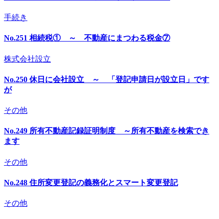
手続き
No.251 相続税① ～ 不動産にまつわる税金⑦
株式会社設立
No.250 休日に会社設立 ～ 「登記申請日が設立日」です
が
その他
No.249 所有不動産記録証明制度 ～所有不動産を検索でき
ます
その他
No.248 住所変更登記の義務化とスマート変更登記
その他