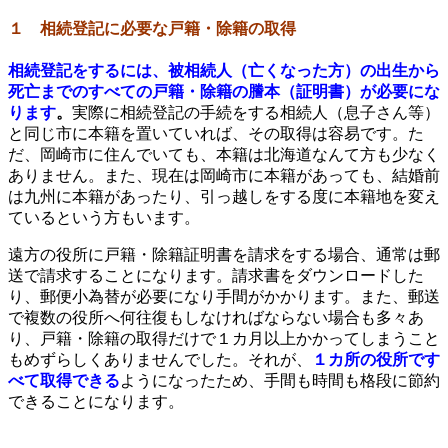
１ 相続登記に必要な戸籍・除籍の取得
相続登記をするには、被相続人（亡くなった方）の出生から
死亡までのすべての戸籍・除籍の謄本（証明書）が必要にな
ります
。
実際に相続登記の手続をする相続人（息子さん等）
と同じ市に本籍を置いていれば、その取得は容易です。た
だ、岡崎市に住んでいても、本籍は北海道なんて方も少なく
ありません。また、現在は岡崎市に本籍があっても、結婚前
は九州に本籍があったり、引っ越しをする度に本籍地を変え
ているという方もいます。
遠方の役所に戸籍・除籍証明書を請求をする場合、通常は郵
送で請求することになります。請求書をダウンロードした
り、郵便小為替が必要になり手間がかかります。また、郵送
で複数の役所へ何往復もしなければならない場合も多々あ
り、戸籍・除籍の取得だけで１カ月以上かかってしまうこと
もめずらしくありませんでした。それが、
１カ所の役所です
べて取得できる
ようになったため、手間も時間も格段に節約
できることになります。