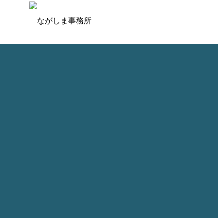
手続き
事務所案内
会社(法人）案内
company
company
ながしま事務所通
信
分割合 ～
No.252 相続税② ～ 不動産
No
にまつわる税金⑧
にま