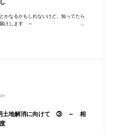
し
とかなるかもしれないけど、知ってたら
情報をお届けします ～
令和6年3月発行A CO
年からの挑戦 ～ ５０代の
.08
者不明土地解消に向けて ③ ～ 相
度