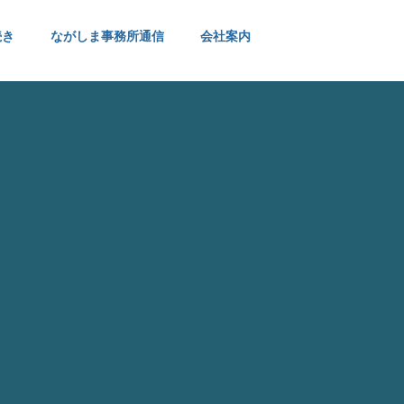
続き
ながしま事務所通信
会社案内
その他
その他
お問合せ
メールでのお問合わせ
～
No.249 所有不動産記録証明制
No.248
す
度 ～所有不動産を検索でき
とスマート
ます