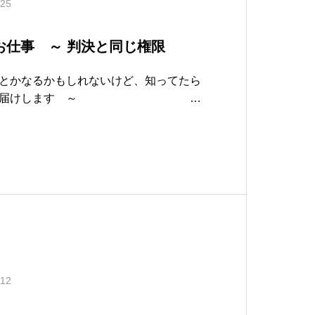
.25
人のお仕事 ～ 判決と同じ権限
とかなるかもしれないけど、知ってたら
情報をお届けします ～
令和6年12月発行A C
公証人も普通のひと？ ～
.12