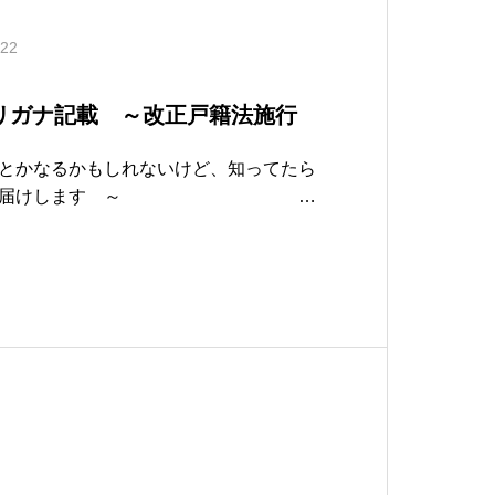
.22
のフリガナ記載 ～改正戸籍法施行
とかなるかもしれないけど、知ってたら
情報をお届けします ～
令和7年4月発行A COL
の桜 ～ 客観的評価は数字