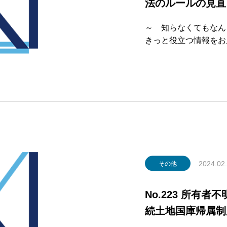
法のルールの見直
～ 知らなくてもなん
きっと役立つ
第224号 
LUMN ～記事～熟
2024.02
その他
No.223 所有
続土地国庫帰属制