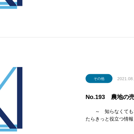
第
令和3年10月 発行
A COLUMN ～記
2021.08
その他
No.193 農地の
～ 知らなくてもな
たらきっと役
第
号 令和3年8月 発