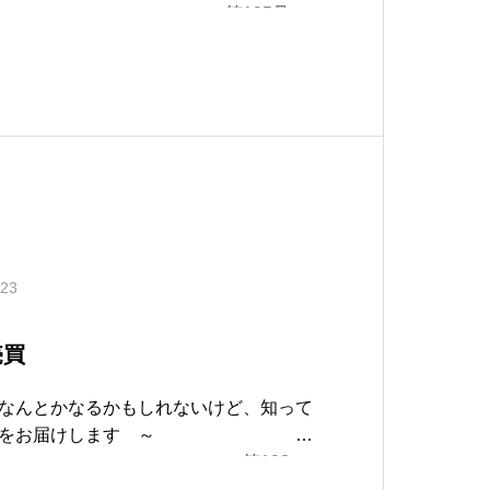
195号
行政書士の業務 ～官公庁への許認可申請
事～スーパークールビズ
.23
売買
んとかなるかもしれないけど、知って
立つ情報をお届けします ～
193
行農地の売買 ～農地法の届出・許可A