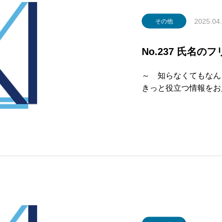
2025.04
その他
No.237 氏名
～ 知らなくてもなん
きっと役立つ
第237号 
UMN ～記事～岡崎