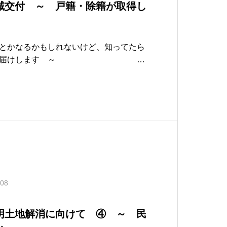
の広域交付 ～ 戸籍・除籍が取得し
とかなるかもしれないけど、知ってたら
情報をお届けします ～
令和6年4月発行A CO
続登記の義務化が始まりまし
.08
者不明土地解消に向けて ④ ～ 民