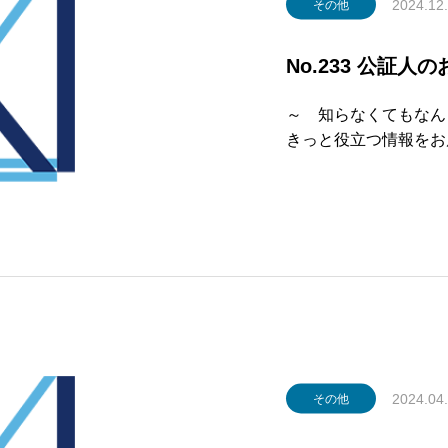
2024.12
その他
No.233 公証
～ 知らなくてもなん
きっと役立つ
第233号 
OLUMN ～記事～
2024.04
その他