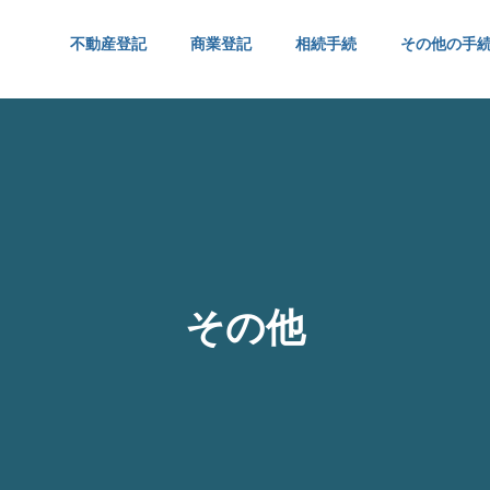
不動産登記
商業登記
相続手続
その他の手
手続き
株式会社設立
採用情報
Recruit
その他
.251 相続税① ～ 不動産
No.250 休日に会社設立 
つわる税金⑦
「登記申請日が設立日」で
が