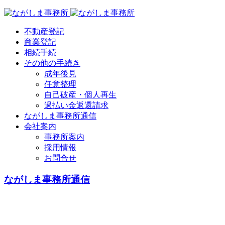
不動産登記
商業登記
相続手続
その他の手続き
成年後見
任意整理
自己破産・個人再生
過払い金返還請求
ながしま事務所通信
会社案内
事務所案内
採用情報
お問合せ
ながしま事務所通信