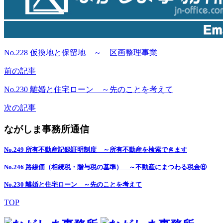
No.228 仮換地と保留地 ～ 区画整理事業
前の記事
No.230 離婚と住宅ローン ～先のことを考えて
次の記事
ながしま事務所通信
No.249 所有不動産記録証明制度 ～所有不動産を検索できます
No.246 路線価（相続税・贈与税の基準） ～不動産にまつわる税金⑥
No.230 離婚と住宅ローン ～先のことを考えて
TOP