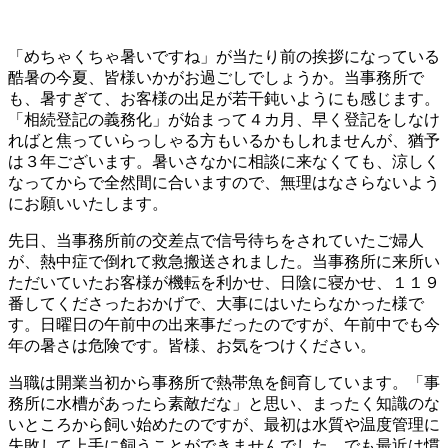
「めちゃくちゃ暑いですね」が当たり前の挨拶になっている
酷暑の今夏、皆様いかがお過ごしでしょうか。当事務所で
も、暑すぎて、お客様の出足が若干鈍いようにも感じます。
「相続登記の義務化」が始まって４カ月、早く登記をしなけ
ればと焦っていらっしゃる方もいるかもしれませんが、猶予
は３年ございます。暑いさなかに相談に来なくても、涼しく
なってからで全然間に合いますので、無理はなさらないよう
にお願いいたします。
先日、当事務所前の交差点で信号待ちをされていたご婦人
が、熱中症で倒れて救急搬送されました。当事務所に来所い
ただいていたお客様が機転を利かせ、日陰に寝かせ、１１９
番してくださったおかげで、大事にはいたらなかった様で
す。日曜日の午前中の出来事だったのですが、午前中でも今
年の暑さは危険です。皆様、お気をつけください。
当職は開業当初から事務所で熱帯魚を飼育しています。「事
務所に水槽があったら素敵だな」と思い、まったく知識のな
いところから飼い始めたのですが、最初は水質や温度管理に
失敗して上手に飼うことができませんでした。でも最近は慣