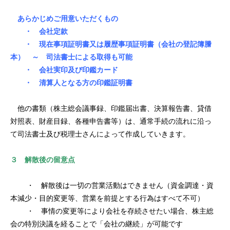
あらかじめご用意いただくもの
・ 会社定款
・ 現在事項証明書又は履歴事項証明書（会社の登記簿謄
本）
～ 司法書士による取得も可能
・ 会社実印及び印鑑カード
・ 清算人となる方の印鑑証明書
他の書類（株主総会議事録、印鑑届出書、決算報告書、貸借
対照表、財産目録、各種申告書等）は、通常手続の流れに沿っ
て司法書士及び税理士さんによって作成していきます。
３ 解散後の留意点
・ 解散後は一切の営業活動はできません（資金調達・資
本減少・目的変更等、営業を前提とする行為はすべて不可）
・ 事情の変更等により会社を存続させたい場合、株主総
会の特別決議を経ることで「会社の継続」が可能です