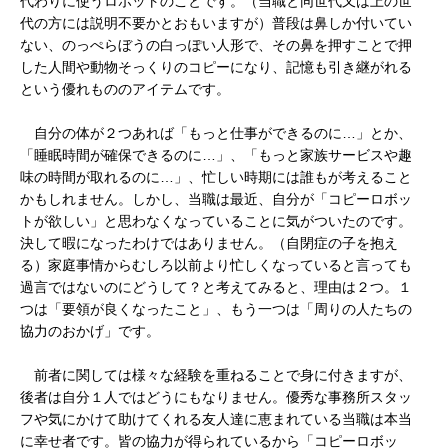
代わりに使うロボットのことです。（当職と同世代又は上の世
代の方には説明不要かとおもいますが）普段は鼻しか付いてい
ない、のっぺらぼうの白っぽい人形で、その鼻を押すことで押
した人間や動物そっくりのコピーになり、記憶も引き継がれる
という優れもののアイテムです。
自分の体が２つあれば「もっと仕事ができるのに…」とか、
「睡眠時間が確保できるのに…」、「もっと家族サービスや趣
味の時間が取れるのに…」、忙しい時期には誰もが考えること
かもしれません。しかし、当職は最近、自分が「コピーロボッ
トが欲しい」と思わなくなっていることに気がついたのです。
決して暇になったわけではありません。（自閉症の子を抱え
る）家庭事情からむしろ以前より忙しくなっていると言っても
過言ではないのにどうして？と考えてみると、理由は２つ。１
つは「要領が良くなったこと」、もう一つは「周りの人たちの
協力のおかげ」です。
前者に関しては様々な経験を重ねることで身に付きますが、
後者は自分１人ではどうにもなりません。優秀な事務所スタッ
フや気にかけて助けてくれる友人達に恵まれている当職は本当
に幸せ者です。皆の協力が得られているから「コピーロボッ