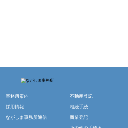
2016.10.03
商業登記
No136「株主リストが必要」
1
2
事務所案内
不動産登記
採用情報
相続手続
ながしま事務所通信
商業登記
その他の手続き