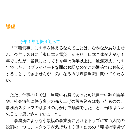
謙虚
～ 今年１年を振り返って
「平穏無事」に１年を終えるなんてことは、なかなかありませ
ん。今年は３月に「東日本大震災」があり、日本全体が大変な１
年でしたが、当職にとっても今年は例年以上に「波瀾万丈」な１
年でした。（プライベートな面のお話なのでこの通信ではお伝え
することはできませんが、気
になる方は直接当職に聞いてくださ
い。）
ただ、仕事の面では、当職の右腕であった司法書士の独立開業
や、社会情勢に伴う多少の売り上げの落ち込みはあったものの、
事務所スタッフの頑張りのおかげで順調でした…と、当職はつい
先日まで思い込んでいました。
当事務所のような小規模の事業所におけるトップに立つ人間の
役割の一つに、スタッフが気持ちよく働くための「職場の環境づ