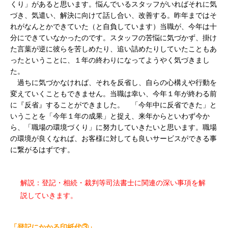
くり」があると思います。悩んでいるスタッフがいればそれに気
づき、気遣い、解決に向けて話し合い、改善する。昨年まではそ
れがなんとかできていた（と自負しています）当職が、今年は十
分にできていなかったのです。スタッフの苦悩に気づかず、掛け
た言葉が逆に彼らを苦しめたり、追い詰めたりしていたこともあ
ったということに、１年の終わりになってようやく気づきまし
た。
過ちに気づかなければ、それを反省し、自らの心構えや行動を
変えていくこともできません。当職は幸い、今年１年が終わる前
に『反省』することができました。 「今年中に反省できた」と
いうことを「今年１年の成果」と捉え、来年からといわず今か
ら、「職場の環境づくり」に努力していきたいと思います。職場
の環境が良くなれば、お客様に対しても良いサービスができる事
に繋がるはずです。
解説：登記・相続・裁判等司法書士に関連の深い事項を解
説していきます。
「登記にかかる印紙代③」