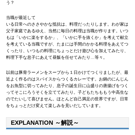
う？
当職が最近して
いる日常へのささやかな抵抗は、料理だったりします。わが家は
父子家庭であるゆえ、当然に毎日の料理は当職が作ります。いつ
もは「いかに楽をするか」、「いかに手を抜くか」を考えて献立
を考えている当職ですが、たまには手間のかかる料理をあえてつ
くったり、いつもの料理にちょっとだけ遊び心を加えてみたり、
料理下手な息子にあえて昼飯を任せてみたり…等々。
以前は豚骨ラーメンをスープから１日かけてつくりましたが、最
近よく作るのはスパイスからつくるカレーです。お鍋のにんじん
をお魚型に切ってみたり、息子の誕生日に山盛りの唐揚げをつく
ってそこにろうそくを立ててみたり。子どもたちももう中高生な
のでたいして喜びません。ほとんど自己満足の世界ですが、日常
をちょっとだけ変えて楽しみを見いだしています。
EXPLANATION ～解説～