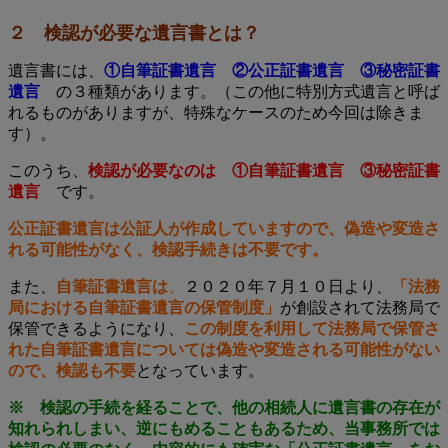
２ 検認が必要な遺言書とは？
遺言書には、
①自筆証書遺言 ②公正証書遺言 ③秘密証書
遺言
の３種類があります。（この他に特別方式遺言と呼ば
れるものがありますが、特殊なケースのため今回は除きま
す）。
このうち、
検認が必要なのは ①自筆証書遺言 ③秘密証書
遺言
です。
公正証書遺言は公証人が作成していますので、偽造や変造さ
れる可能性がなく、検認手続きは不要です。
また、
自筆証書遺言は
、
２０２０年７月１０日より、
「法務
局における自筆証書遺言の保管制度」
が創設されて法務局で
保管できるようになり、
この制度を利用して法務局で保管さ
れた自筆証書遺言については偽造や変造される可能性がない
ので、検認も不要
となっています。
※
検認の手続を経ることで、他の相続人に遺言書の存在が
知れられしまい、逆にもめることもあるため、当事務所では