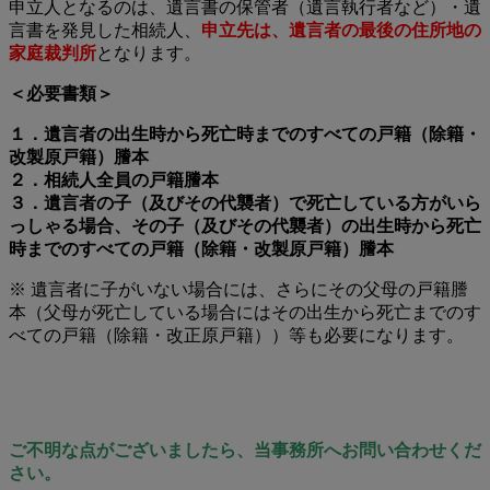
申立人となるのは、遺言書の保管者（遺言執行者など）・遺
言書を発見した相続人、
申立先は、遺言者の最後の住所地の
家庭裁判所
となります。
＜必要書類＞
１．遺言者の出生時から死亡時までのすべての戸籍（除籍・
改製原戸籍）謄本
２．相続人全員の戸籍謄本
３．遺言者の子（及びその代襲者）で死亡している方がいら
っしゃる場合、その子（及びその代襲者）の出生時から死亡
時までのすべての戸籍（除籍・改製原戸籍）謄本
※ 遺言者に子がいない場合には、さらにその父母の戸籍謄
本（父母が死亡している場合にはその出生から死亡までのす
べての戸籍（除籍・改正原戸籍））等も必要になります。
ご不明な点がございましたら、当事務所へお問い合わせくだ
さい。