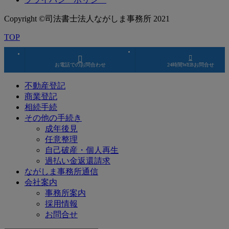
Copyright ©司法書士法人ながしま事務所 2021
TOP
お電話でのお問合わせ
24時間WEBお問合せ
不動産登記
商業登記
相続手続
その他の手続き
成年後見
任意整理
自己破産・個人再生
過払い金返還請求
ながしま事務所通信
会社案内
事務所案内
採用情報
お問合せ