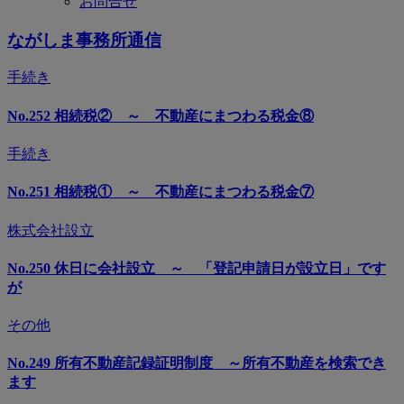
お問合せ
ながしま事務所通信
手続き
No.252 相続税② ～ 不動産にまつわる税金⑧
手続き
No.251 相続税① ～ 不動産にまつわる税金⑦
株式会社設立
No.250 休日に会社設立 ～ 「登記申請日が設立日」です
が
その他
No.249 所有不動産記録証明制度 ～所有不動産を検索でき
ます