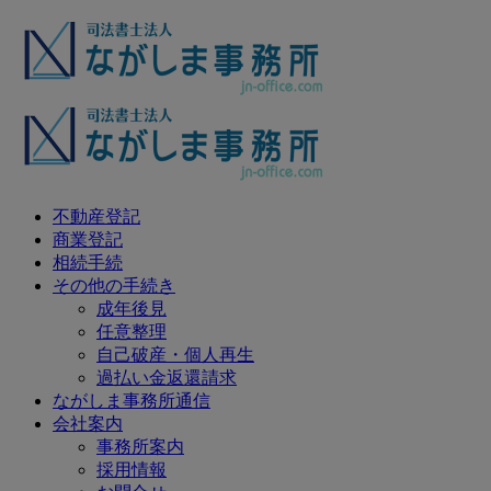
不動産登記
商業登記
相続手続
その他の手続き
成年後見
任意整理
自己破産・個人再生
過払い金返還請求
ながしま事務所通信
会社案内
事務所案内
採用情報