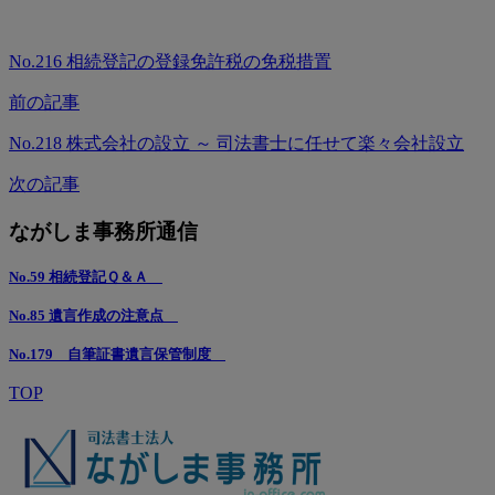
No.216 相続登記の登録免許税の免税措置
前の記事
No.218 株式会社の設立 ～ 司法書士に任せて楽々会社設立
次の記事
ながしま事務所通信
No.59 相続登記Ｑ＆Ａ
No.85 遺言作成の注意点
No.179 自筆証書遺言保管制度
TOP