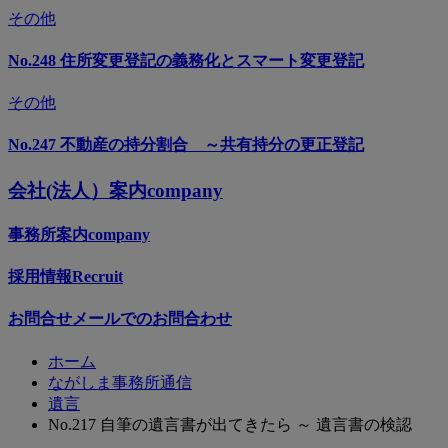
その他
No.248 住所変更登記の義務化とスマート変更登記
その他
No.247 不動産の持分割合 ～共有持分の更正登記
会社(法人）案内
company
事務所案内
company
採用情報
Recruit
お問合せ
メールでのお問合わせ
ホーム
ながしま事務所通信
遺言
No.217 自筆の遺言書が出てきたら ～ 遺言書の検認