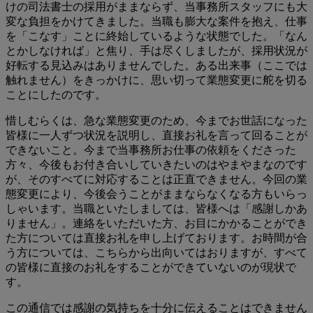
けの司法書士の採用がままならず、当事務所スタッフにも大
変な負担をかけてきました。当職も膨大な案件を抱え、仕事
を「こなす」ことに終始しているような状態でした。「なん
とかしなければ」と焦り、手は尽くしましたが、採用状況が
好転する見込みはありませんでした。ある出来事（ここでは
触れません）をきっかけに、思い切って業態変更に舵を切る
ことにしたのです。
惜しむらくは、急な業態変更のため、今までお世話になった
皆様に一人ずつ状況を説明し、直接お礼を言って回ることが
できないこと。今まで当事務所お仕事の依頼をくださった
方々、今後もお付き合いしていきたいのはやまやまなのです
が、そのすべてに対応することは正直できません。今回の業
態変更により、今後会うことがままならなくなる方もいらっ
しゃいます。当職といたしましては、皆様へは「感謝しかあ
りません」。連絡をいただいた方、お目にかかることができ
た方については直接お礼を申し上げております。お時間が合
う方については、こちらから出向いてはおりますが、すべて
の皆様に直接のお礼をすることができていないのが現状で
す。
この通信では感謝の気持ちを十分に伝えることはできません