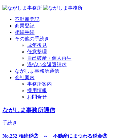
不動産登記
商業登記
相続手続
その他の手続き
成年後見
任意整理
自己破産・個人再生
過払い金返還請求
ながしま事務所通信
会社案内
事務所案内
採用情報
お問合せ
ながしま事務所通信
手続き
No.252 相続税② ～ 不動産にまつわる税金⑧