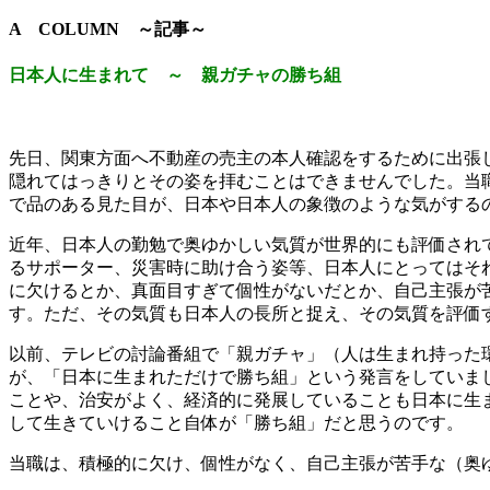
A COLUMN ～記事～
日本人に生まれて ～ 親ガチャの勝ち組
先日、関東方面へ不動産の売主の本人確認をするために出張
隠れてはっきりとその姿を拝むことはできませんでした。当
で品のある見た目が、日本や日本人の象徴のような気がする
近年、日本人の勤勉で奥ゆかしい気質が世界的にも評価され
るサポーター、災害時に助け合う姿等、日本人にとってはそ
に欠けるとか、真面目すぎて個性がないだとか、自己主張が
す。ただ、その気質も日本人の長所と捉え、その気質を評価
以前、テレビの討論番組で「親ガチャ」（人は生まれ持った
が、「日本に生まれただけで勝ち組」という発言をしていま
ことや、治安がよく、経済的に発展していることも日本に生
して生きていけること自体が「勝ち組」だと思うのです。
当職は、積極的に欠け、個性がなく、自己主張が苦手な（奥