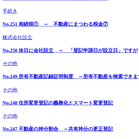
手続き
No.251 相続税① ～ 不動産にまつわる税金⑦
株式会社設立
No.250 休日に会社設立 ～ 「登記申請日が設立日」ですが
その他
No.249 所有不動産記録証明制度 ～所有不動産を検索できま
その他
No.248 住所変更登記の義務化とスマート変更登記
その他
No.247 不動産の持分割合 ～共有持分の更正登記