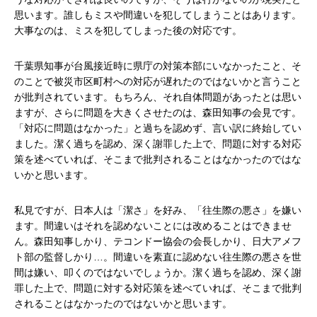
思います。誰しもミスや間違いを犯してしまうことはあります。
大事なのは、ミスを犯してしまった後の対応です。
千葉県知事が台風接近時に県庁の対策本部にいなかったこと、そ
のことで被災市区町村への対応が遅れたのではないかと言うこと
が批判されています。もちろん、それ自体問題があったとは思い
ますが、さらに問題を大きくさせたのは、森田知事の会見です。
「対応に問題はなかった」と過ちを認めず、言い訳に終始してい
ました。潔く過ちを認め、深く謝罪した上で、問題に対する対応
策を述べていれば、そこまで批判されることはなかったのではな
いかと思います。
私見ですが、日本人は「潔さ」を好み、「往生際の悪さ」を嫌い
ます。間違いはそれを認めないことには改めることはできませ
ん。森田知事しかり、テコンドー協会の会長しかり、日大アメフ
ト部の監督しかり…。間違いを素直に認めない往生際の悪さを世
間は嫌い、叩くのではないでしょうか。潔く過ちを認め、深く謝
罪した上で、問題に対する対応策を述べていれば、そこまで批判
されることはなかったのではないかと思います。