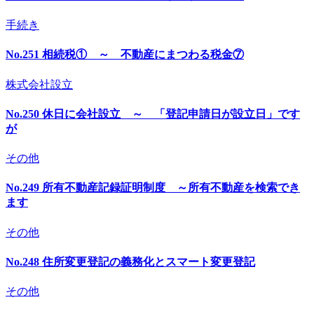
手続き
No.251 相続税① ～ 不動産にまつわる税金⑦
株式会社設立
No.250 休日に会社設立 ～ 「登記申請日が設立日」です
が
その他
No.249 所有不動産記録証明制度 ～所有不動産を検索でき
ます
その他
No.248 住所変更登記の義務化とスマート変更登記
その他