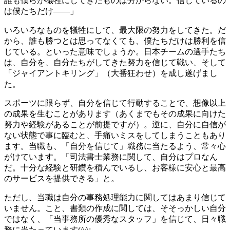
誰も僕らが犠牲にしてきたものは分からない。信じているの
は僕たちだけ――」
いろいろなものを犠牲にして、最大限の努力をしてきた。だ
から、誰も勝つとは思ってなくても、僕たちだけは勝利を信
じている。といった意味でしょうか。日本チームの選手たち
は、自分を、自分たちがしてきた努力を信じて戦い、そして
「ジャイアントキリング」（大番狂わせ）を成し遂げまし
た。
スポーツに限らず、自分を信じて行動することで、想像以上
の成果を生むことがあります（あくまでもその成果に向けた
努力や経験があることが前提ですが）。逆に、自分に自信が
ない状態で事に臨むと、手痛いミスをしてしまうこともあり
ます。当職も、「自分を信じて」職務に当たるよう、常々心
がけています。「司法書士業務に関して、自分はプロなん
だ。十分な経験と研鑽を積んでいるし、お客様に安心と最高
のサービスを提供できる」と。
ただし、当職は自分の事務処理能力に関してはあまり信じて
いません。こと、書類の作成に関しては、そそっかしい自分
ではなく、「当事務所の優秀なスタッフ」を信じて、日々職
務に当たっています(^^;