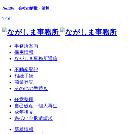
No.196 会社の解散・清算
TOP
事務所案内
採用情報
ながしま事務所通信
不動産登記
相続手続
商業登記
その他の手続き
任意整理
自己破産・個人再生
成年後見
過払い金返還請求
新着情報