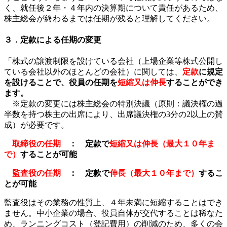
く、就任後２年・４年内の決算期について責任があるため、
株主総会が終わるまでは任期が残ると理解してください。
３．定款による任期の変更
「株式の譲渡制限を設けている会社（上場企業等株式公開し
ている会社以外のほとんどの会社）に関しては、
定款
に規定
を設けることで、役員の任期を
短縮又は伸長
することができ
ます。
※定款の変更には株主総会の特別決議（原則：議決権の過
半数を持つ株主の出席により、出席議決権の3分の2以上の賛
成）が必要です。
取締役の任期
： 定款で
短縮又は伸長
（
最大１０年ま
で
）
することが可能
監査役
の任期
： 定款で
伸長
（
最大１０年まで
）
するこ
とが可能
監査役はその業務の性質上、４年未満に短縮することはでき
ません。中小企業の場合、役員自体が交代することは稀なた
め、ランニングコスト（登記費用）の削減のため、多くの会