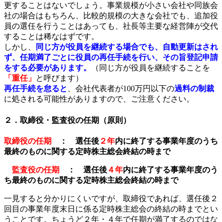
更することはないでしょう。事業規模が小さい会社や同族会
社の場合はもちろん、比較的規模の大きな会社でも、追加役
員の選任を行うことはあっても、社長等主要な経営陣が交代
することは稀なはずです。
しかし、
同じ方が役員を継続する場合でも、自動更新はされ
ず、任期満了ごとに役員の再任手続を行い、その旨登記申請
をする必要があります。
（同じ方が役員を継続することを
「重任」
と呼びます）
再任手続を怠ると
、会社代表者が100万円以下の
過料の制裁
に処される可能性がありますので、ご注意ください。
２．取締役・監査役の任期（原則）
取締役の任期
： 選任後
２年
内に終了する事業年度のうち
最終のものに関する定時株主総会終結の時まで
監査役の
任期
： 選任後
４年
内に終了する事業年度のう
ち最終のものに関する定時株主総会終結の時まで
一見すると分かりにくいですが、取締役であれば、選任後２
回目の事業年度末日に係る定時株主総会の終結の時までとい
うことです。ちょうど２年・４年で任期が満了するのではな