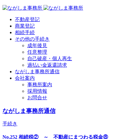
不動産登記
商業登記
相続手続
その他の手続き
成年後見
任意整理
自己破産・個人再生
過払い金返還請求
ながしま事務所通信
会社案内
事務所案内
採用情報
お問合せ
ながしま事務所通信
手続き
No.252 相続税② ～ 不動産にまつわる税金⑧